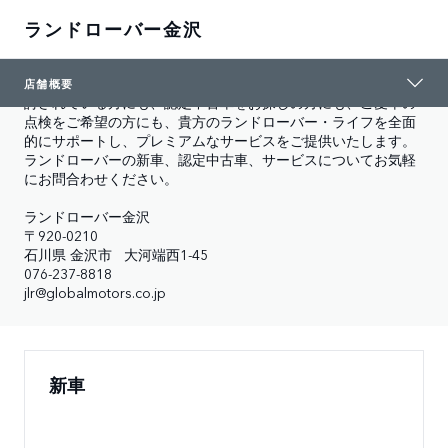
ランドローバー金沢
店舗概要
ランドローバー金沢では、ランドローバーの新車の購入をご検
店舗概要
討されている方にも、認定中古車をお探しの方にも、ご愛車の
点検をご希望の方にも、貴方のランドローバー・ライフを全面
的にサポートし、プレミアムなサービスをご提供いたします。
ランドローバーの新車、認定中古車、サービスについてお気軽
にお問合わせください。

ランドローバー金沢

〒920-0210

石川県 金沢市   大河端西1-45 

076-237-8818

jlr@globalmotors.co.jp
新車