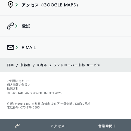
アクセス（GOOGLE MAPS）
電話
E-MAIL
/
/
/
日本
京都府
京都市
ランドローバー京都 サービス
ご利用にあたって
個人情報の取扱い
勧誘方針
© JAGUAR LAND ROVER LIMITED 2026
住所: 〒606-8167 京都府 京都市 左京区 一乗寺樋ノ口町60番地
電話番号: 075-279-8585
アクセス
営業時間