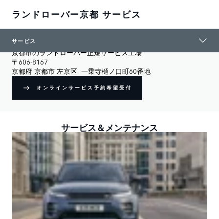
ランドローバー京都 サービス
サービス
ランドローバー京都 サービス
京都市のランドローバー正規サービス工場
〒606-8167

京都府 京都市 左京区  一乗寺樋ノ口町60番地
オンラインサービス予約希望受付
サービス＆メンテナンス