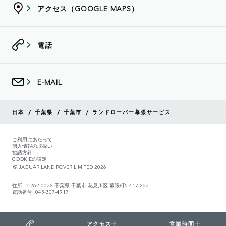
アクセス（GOOGLE MAPS）
電話
E-MAIL
/
/
/
日本
千葉県
千葉市
ランドローバー幕張サービス
ご利用にあたって
個人情報の取扱い
勧誘方針
COOKIEの設定
© JAGUAR LAND ROVER LIMITED 2026
住所: 〒262-0032 千葉県 千葉市 花見川区 幕張町5-417-263
電話番号: 043-307-4917
アクセス
営業時間