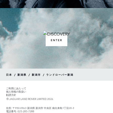
ENTER
/
/
/
日本
新潟県
新潟市
ランドローバー新潟
ご利用にあたって
個人情報の取扱い
勧誘方針
© JAGUAR LAND ROVER LIMITED 2026
住所: 〒950-0963 新潟県 新潟市 中央区 南出来島1丁目20-3
電話番号: 025-285-7288